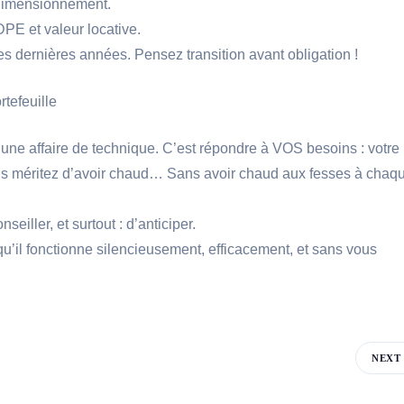
 performante + bon dimensionnement.
gaz, pour optimiser DPE et valeur locative
 ses dernières années. Pensez transition avant obligation !
rtefeuille
 une affaire de technique. C’est répondre à VOS besoins : votre
us méritez d’avoir chaud… Sans avoir chaud aux fesses à chaq
ture
 vous faire conseiller, et surtout : d’anticiper
u’il fonctionne silencieusement, efficacement, et sans vous
NEXT